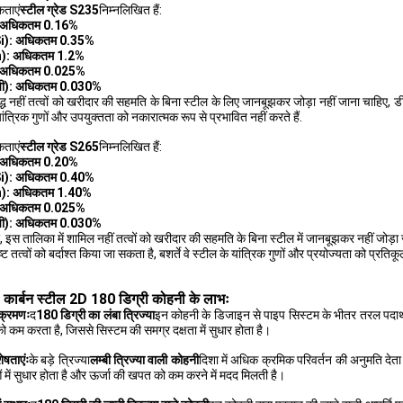
ताएं
स्टील ग्रेड S235
निम्नलिखित हैं:
): अधिकतम 0.16%
Si): अधिकतम 0.35%
Mn): अधिकतम 1.2%
: अधिकतम 0.025%
(पी): अधिकतम 0.030%
बद्ध नहीं तत्वों को खरीदार की सहमति के बिना स्टील के लिए जानबूझकर जोड़ा नहीं जाना चाहिए, 
ांत्रिक गुणों और उपयुक्तता को नकारात्मक रूप से प्रभावित नहीं करते हैं.
ताएं
स्टील ग्रेड S265
निम्नलिखित हैं:
): अधिकतम 0.20%
Si): अधिकतम 0.40%
Mn): अधिकतम 1.40%
: अधिकतम 0.025%
(पी): अधिकतम 0.030%
 इस तालिका में शामिल नहीं तत्वों को खरीदार की सहमति के बिना स्टील में जानबूझकर नहीं जोड़
तत्वों को बर्दाश्त किया जा सकता है, बशर्ते वे स्टील के यांत्रिक गुणों और प्रयोज्यता को प्रतिक
ार्बन स्टील 2D 180 डिग्री कोहनी के लाभः
ंक्रमणः
द
180 डिग्री का लंबा त्रिज्या
इन कोहनी के डिजाइन से पाइप सिस्टम के भीतर तरल पदार्थ
को कम करता है, जिससे सिस्टम की समग्र दक्षता में सुधार होता है।
ेषताएंः
के बड़े त्रिज्या
लम्बी त्रिज्या वाली कोहनी
दिशा में अधिक क्रमिक परिवर्तन की अनुमति देत
ं में सुधार होता है और ऊर्जा की खपत को कम करने में मदद मिलती है।