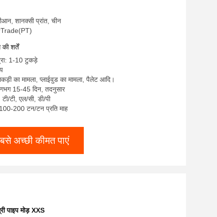
 शीआन, शानक्सी प्रांत, चीन
terTrade(PT)
ी शर्तें
्रा: 1-10 टुकड़े
्य
लकड़ी का मामला, प्लाईवुड का मामला, पैलेट आदि।
लगभग 15-45 दिन, तदनुसार
ए, टी/टी, एल/सी, डी/पी
ा: 100-200 टन/टन प्रति माह
बसे अच्छी कीमत पाएं
री पाइप मोड़ XXS