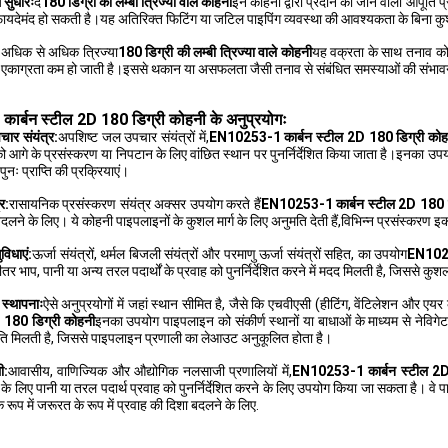
ं सुधारः
द
180 डिग्री की लम्बी त्रिज्या वाले कोहनी
इन कोहनी द्वारा प्रदान की जाने वाली आपूर्ति
 फायदेमंद हो सकती है।यह अतिरिक्त फिटिंग या जटिल पाइपिंग व्यवस्था की आवश्यकता के बिना कुशल 
:
अधिक से अधिक त्रिज्या
180 डिग्री की लम्बी त्रिज्या वाले कोहनी
यह वक्रता के साथ तनाव को 
ी एकाग्रता कम हो जाती है।इससे थकान या असफलता जैसी तनाव से संबंधित समस्याओं की संभावन
र्बन स्टील 2D 180 डिग्री कोहनी के अनुप्रयोगः
ार संयंत्र:
अपशिष्ट जल उपचार संयंत्रों में,
EN10253-1
कार्बन स्टील 2D 180 डिग्री कोह
ो आगे के प्रसंस्करण या निपटान के लिए वांछित स्थान पर पुनर्निर्देशित किया जाता है।इनका उप
ः प्राप्ति की प्रक्रियाएं।
र:
रासायनिक प्रसंस्करण संयंत्र अक्सर उपयोग करते हैं
EN10253-1 कार्बन स्टील 2D 180 ड
दलने के लिए। ये कोहनी पाइपलाइनों के कुशल मार्ग के लिए अनुमति देती हैं,विभिन्न प्रसंस्करण इक
ुविधाएं:
ऊर्जा संयंत्रों, थर्मल बिजली संयंत्रों और परमाणु ऊर्जा संयंत्रों सहित, का उपयोग
EN1025
ीतर भाप, पानी या अन्य तरल पदार्थों के प्रवाह को पुनर्निर्देशित करने में मदद मिलती है, जिससे कु
 स्थापनाः
ऐसे अनुप्रयोगों में जहां स्थान सीमित है, जैसे कि एचवीएसी (हीटिंग, वेंटिलेशन और एयर क
D 180 डिग्री कोहनी
इनका उपयोग पाइपलाइन को संकीर्ण स्थानों या बाधाओं के माध्यम से नेविगेट करन
ि मिलती है, जिससे पाइपलाइन प्रणाली का लेआउट अनुकूलित होता है।
ी:
आवासीय, वाणिज्यिक और औद्योगिक नलसाजी प्रणालियों में,
EN10253-1 कार्बन स्टील 2D
 लिए पानी या तरल पदार्थ प्रवाह को पुनर्निर्देशित करने के लिए उपयोग किया जा सकता है। वे पा
े रूप में जरूरत के रूप में प्रवाह की दिशा बदलने के लिए.