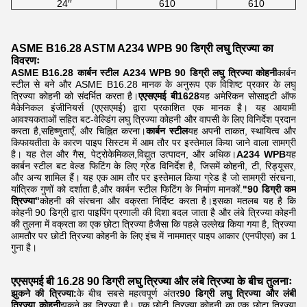
24′′
610
610
ASME B16.28 ASTM A234 WPB 90 डिग्री लघु त्रिज्या का
विवरणः
ASME B16.28 कार्बन स्टील A234 WPB 90 डिग्री लघु त्रिज्या कोहनी
कार्बन
स्टील से बने और ASME B16.28 मानक के अनुरूप एक विशिष्ट प्रकार के लघु
त्रिज्या कोहनी को संदर्भित करता है।
एएसएमई बी1628
यह अमेरिकन सोसाइटी ऑफ
मैकेनिकल इंजीनियर्स (एएसएमई) द्वारा प्रकाशित एक मानक है। यह आयामी
आवश्यकताओं सहित बट-वेल्डिंग लघु त्रिज्या कोहनी और वापसी के लिए विनिर्देश प्रदान
करता है,सहिष्णुताएँ, और चिह्नित करना।
कार्बन स्टील
यह अपनी ताकत, स्थायित्व और
किफायतीता के कारण पाइप सिस्टम में आम तौर पर इस्तेमाल किया जाने वाला सामग्री
है। यह तेल और गैस, पेट्रोकेमिकल,विद्युत उत्पादन, और अधिक।
A234 WPB
यह
कार्बन स्टील बट वेल्ड फिटिंग के लिए ग्रेड विनिर्देश है, जिसमें कोहनी, टी, रिड्यूसर,
और अन्य शामिल हैं। यह एक आम तौर पर इस्तेमाल किया ग्रेड है जो सामग्री संरचना,
यांत्रिक गुणों को दर्शाता है,और कार्बन स्टील फिटिंग के निर्माण मानकों.
"90 डिग्री कम
त्रिज्या"
कोहनी की संरचना और वक्रता निर्दिष्ट करता है।इसका मतलब यह है कि
कोहनी 90 डिग्री द्वारा पाइपिंग प्रणाली की दिशा बदल जाता है और लंबे त्रिज्या कोहनी
की तुलना में वक्रता का एक छोटा त्रिज्या हैजैसा कि पहले उल्लेख किया गया है, त्रिज्या
आमतौर पर छोटी त्रिज्या कोहनी के लिए इंच में नाममात्र पाइप आकार (एनपीएस) का 1
गुना है।
एएसएमई बी 16.28 90 डिग्री लघु त्रिज्या और लंबे त्रिज्या के बीच तुलनाः
झुकने की त्रिज्या:
के बीच सबसे महत्वपूर्ण अंतर
90 डिग्री लघु त्रिज्या और लंबी
त्रिज्या कोहनी
झुकने का त्रिज्या है। एक छोटी त्रिज्या कोहनी का एक छोटा त्रिज्या