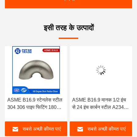
इसी तरह के उत्पादों
ASME B16.9 स्टेनलेस स्टील
ASME B16.9 मानक 1/2 इंच
304 306 पाइप फिटिंग 180D
से 24 इंच कार्बन स्टील A234
लघु त्रिज्या कोहनी वापसी OEM
WPB वेल्ड 90 डिग्री लघु
ओबीएम
त्रिज्या कोहनी SCH 40
सबसे अच्छी कीमत पाएं
सबसे अच्छी कीमत पाएं