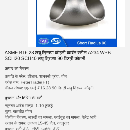
ASME B16.28 लघु त्रिज्या कोहनी कार्बन स्टील A234 WPB
SCH20 SCH40 लघु त्रिज्या 90 डिग्री कोहनी
उत्पाद का विवरण
उत्पत्ति के प्लेस: शीआन, शानक्सी प्रांत, चीन
ब्रांड नाम: PeterTrade(PT)
मॉडल संख्या: एएसएमई बी16.28 90 डिग्री लघु त्रिज्या कोहनी
भुगतान और शिपिंग की शर्तें
न्यूनतम आदेश मात्रा: 1-10 टुकड़े
मूल्य: बातचीत योग्य
पैकेजिंग विवरण: लकड़ी का मामला, प्लाईवुड का मामला, पैलेट आदि।
प्रसव के समय: लगभग 15-45 दिन, तदनुसार
भुगतान शर्तें: डी/ए, टी/टी, एल/सी, डी/पी