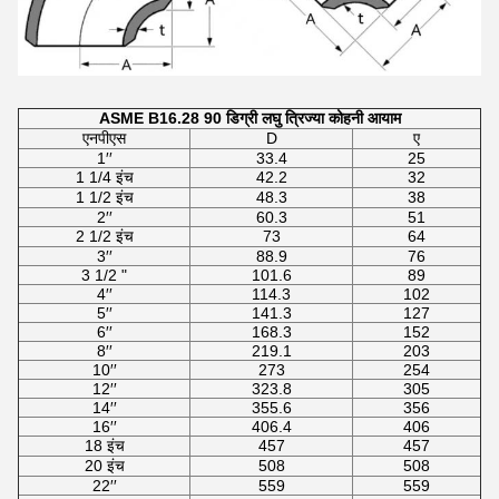
ASME B16.28 90 डिग्री लघु त्रिज्या कोहनी आयाम
एनपीएस
D
ए
1′′
33.4
25
1 1/4 इंच
42.2
32
1 1/2 इंच
48.3
38
2′′
60.3
51
2 1/2 इंच
73
64
3′′
88.9
76
3 1/2 "
101.6
89
4′′
114.3
102
5′′
141.3
127
6′′
168.3
152
8′′
219.1
203
10′′
273
254
12′′
323.8
305
14′′
355.6
356
16′′
406.4
406
18 इंच
457
457
20 इंच
508
508
22′′
559
559