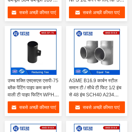
वेल्ड कम करने वाली टी
48
सबसे अच्छी कीमत पाएं
सबसे अच्छी कीमत पाएं
असमान टी
उच्च शक्ति एमएसएस एसपी-75
ASME B16.9 कार्बन स्टील
ब्लैक पेंटिंग पाइप कम करने
समान टी / सीधे टी फिट 1/2 इंच
वाली टी पाइप फिटिंग WPHY-
से 48 इंच SCH40 A234
42 WPHY-46 WPHY-52
WPB
सबसे अच्छी कीमत पाएं
सबसे अच्छी कीमत पाएं
तेल और गैस पाइपलाइन के लिए