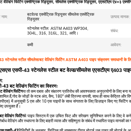
ट वेल्डिंग फिटिंग एक्सेन्ट्रिक रिड्यूसर
,
सीमलेस एक्सेन्ट्रिक रिड्यूसर
,
एएसटीएम ए४०३ एक्सेन्ट
बटवेल्ड एक्सेंट्रिक रिड्यूसर सीमलेस एक्सेंट्रिक
ा नाम:
उत्पाद मानक:
रिड्यूसर
स्टेनलेस स्टील: ASTM A403 WP304,
संबंध:
304L, 316, 316L, 321, आदि।
कमी
आवेदन:
 स्टेनलेस स्टील सीमलेस/बट वेल्डिंग फिटिंग ASTM A403 पाइप संक्रमण समाधानों के लिए ए
एसएस एसपी-43 स्टेनलेस स्टील बट वेल्ड/सीमलेस एएसटीएम ए403 पाइप सं
न:
43 बट वेल्डिंग फिटिंग का विवरणः
ेल्डिंग फिटिंग
या तो कम दबाव और संक्षारण प्रतिरोध की आवश्यकता अनुप्रयोगों के लिए बना या न
ामिल हैं,गोद के जोड़ों के स्टब अंत, कैप, 180° लंबी त्रिज्या वापसी, साथ ही साथ केंद्रित और 
नपीएस) में अनुसूची 5 एस और 10 एस पाइपों के साथ संगतता के लिए डिज़ाइन किए गए फिटिंग 
ए उपयुक्त हैं।
वेल्डिंग फिटिंग
वे पाइप सिस्टम में एक उचित फिट और संरेखण सुनिश्चित करने के लिए वे कने
िर्बाध वेल्डिंग और स्थापना के लिए बाहरी व्यास और सहिष्णुता के संबंध में स्थापित पाइप मानकों
एस एसपी-43
विनिर्देशों के अनुसार, फिटिंग्स की नाममात्र दीवार मोटाई उस पाइप की मोटाई के अन