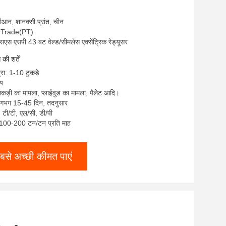
 शीआन, शानक्सी प्रांत, चीन
terTrade(PT)
सएस एसपी 43 बट वेल्ड/सीमलेस एक्सेंट्रिक रेड्यूसर
ी शर्तें
्रा: 1-10 टुकड़े
्य
लकड़ी का मामला, प्लाईवुड का मामला, पैलेट आदि।
लगभग 15-45 दिन, तदनुसार
ए, टी/टी, एल/सी, डी/पी
ा: 100-200 टन/टन प्रति माह
बसे अच्छी कीमत पाएं