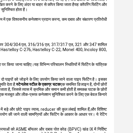
रेखित करने के लिए अंदर या बाहर से कॉपर किया जाता हैयह कॉपरिंग फिटिंग और
सुनिश्चित होता है।
 में एक विश्वसनीय कनेक्शन प्रदान करना, कम दबाव और संक्षारण प्रतिरोधी
से कि प्रकार 304/304 एल, 316/316 एल, 317/317 एल, 321 और 347 शामिल
nel 625, Hastelloy C-276, Hastelloy C-22, Monel 400, Incoloy 800,
 पर किया जाना चाहिए।यह विभिन्न परिचालन स्थितियों में फिटिंग के यांत्रिक
 के दो पाइपों को जोड़ने के लिए उपयोग किया जाने वाला पाइप फिटिंग है। इसका
मति देता है.
स्टेनलेस स्टील के एकाग्र घटक
एक सममित डिजाइन है, दोनों छोरों
जाता है, जिससे व्यास में क्रमिक और समान कमी होती है.समकक्ष घटक के छोरों
े और एक मजबूत और लीक-प्रूफ कनेक्शन सुनिश्चित करने के लिए एक बेवल किनारे
ं में बड़े और छोटे पाइप व्यास, reducer की कुल लंबाई शामिल हैं,और विशिष्ट
पयोग की जाने वाली सामग्रियों और फिटिंग के आकार के आधार पर। ये रेटिंग
 प्रक्रियाओं को ASME बॉयलर और दबाव पोत कोड (BPVC) खंड IX में निर्दिष्ट