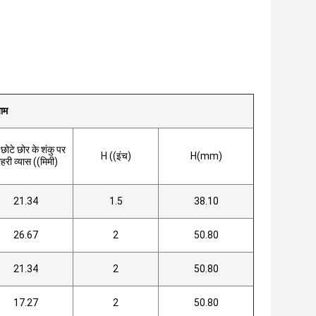
ाम
छोटे छोर के शंकु पर
H ((इंच)
H(mm)
ाहरी व्यास ((मिमी)
21.34
1.5
38.10
26.67
2
50.80
21.34
2
50.80
17.27
2
50.80