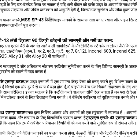
पाइपों के लिए बट-वेल्डेड किया जा सकता है यदि भारी दीवार को हल्के पाइप के आयामों के साथ सं
सुचारू संक्रमण और उचित कनेक्शन की अनुमति देती है, जिससे एक सुरक्षित और लीक मुक्त जोड़ 
 का पालन करके,
MSS SP-43 फिटिंग
पाइप मानकों के साथ संगतता बनाए रखना और पाइप सिस्टम
 आवश्यकताओं को पूरा करना।
43 लंबी त्रिज्या 90 डिग्री कोहनी की सामग्री और गर्मी का पतनः
एमएसएस एसपी 43 के अंतर्गत आने वाली सामग्रियों में ऑस्टेनिटिक स्टेनलेस स्टील्स जै
िक्त, टाइटेनियम (ग्रुप.1, ग्र.2, ग्र.3, ग्र.5, ग्र.7, Gr.12), Inconel 600, Inco
25, Alloy 31, और Alloy 20 भी शामिल हैं।
महत्वपूर्ण है और अधिकतम संक्षारण प्रतिरोध सुनिश्चित करने के लिए विशिष्ट सामग्री के आधार
रदर्शन को बढ़ाने में मदद करता है.
ल के एकाग्र घटक
एक पाइप प्रणाली में एक सामान्य केंद्र रेखा को बनाए रखते हुए विभिन्न व्यास
 जिसमें एक छोर दूसरे से व्यास में बड़ा होता है,दो पाइपों के बीच एक चिकनी संक्रमण के लिए अनु
ं के साथ संरेखित। इसका मतलब है कि कटौती करने वाला एक सीधी रेखा बनाता है जब पक्ष से देखा 
ों में बटवेल्ड करने के लिए डिज़ाइन किया गया है। वे वेल्डिंग प्रक्रिया को सुविधाजनक बनान
43 एकाग्र घटक
मानक द्वारा निर्दिष्ट आकार और आयामों की एक श्रृंखला में उपलब्ध हैं। आयामो
मानक दबाव और तापमान के लिए दिशानिर्देश प्रदान करता है
एमएसएस एसपी-43 एकाग्र घटक
उ
ैं कि पाइप सिस्टम में अपेक्षित परिचालन स्थितियों को कम करने वाले सुरक्षित रूप से संभाल सकें।
भी फिटिंग को वेल्डिंग मानकों का पालन करना होगा, वेल्डरों, वेल्डिंग ऑपरेटरों,और वेल्डिंग