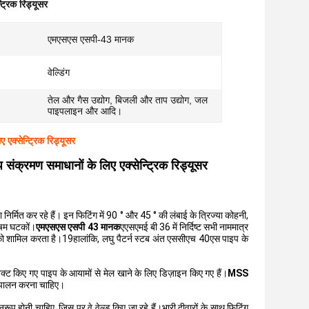
्रिक रिड्यूसर
एमएसएस एसपी-43 मानक
वेल्डिंग
तेल और गैस उद्योग, बिजली और ताप उद्योग, जल
पाइपलाइन और आदि।
क्सेन्ट्रिक रिड्यूसर
क्रमण समाधानों के लिए एक्सेन्ट्रिक रिड्यूसर
िर्मित कर रहे हैं। इन फिटिंग में 90 ° और 45 ° की लंबाई के त्रिज्या कोहनी,
विषम घटकों।
एमएसएस एसपी 43 मानक
एएसएमई बी 36 में निर्दिष्ट सभी नाममात्र
को शामिल करता है।19हालांकि, लघु पैटर्न स्टब अंत एससीएच 40एस पाइप के
क्ट किए गए पाइप के आयामों से मेल खाने के लिए डिज़ाइन किए गए हैं।
MSS
 का पालन करना चाहिए।
ुरूप होनी चाहिए, जिस पर वे वेल्ड किए जा रहे हैं।भारी दीवारों के साथ फिटिंग