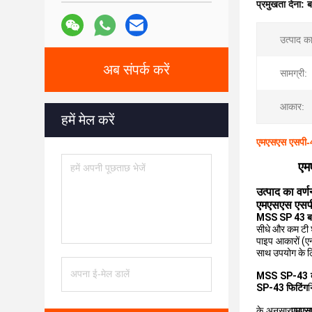
प्रमुखता देना:
ब
उत्पाद क
अब संपर्क करें
सामग्री:
आकार:
हमें मेल करें
एमएसएस एसपी-43
एम
उत्पाद का वर्ण
एमएसएस एसपी-
MSS SP 43 बट व
सीधे और कम टी श
पाइप आकारों (ए
साथ उपयोग के लि
MSS SP-43 बट 
SP-43 फिटिंग
न
के अनुसार
एमएस