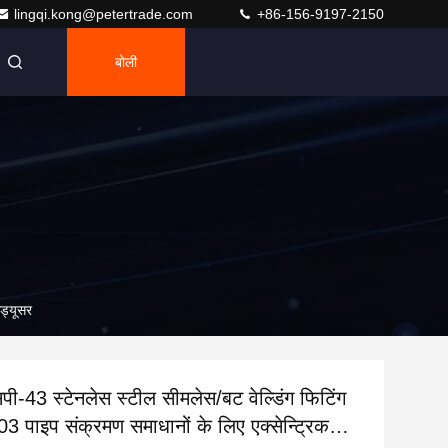
lingqi.kong@petertrade.com
+86-156-9197-2150
बोली
ड्यूसर
-43 स्टेनलेस स्टील सीमलेस/बट वेल्डिंग फिटिंग
पाइप संक्रमण समाधानों के लिए एक्सेन्ट्रिक