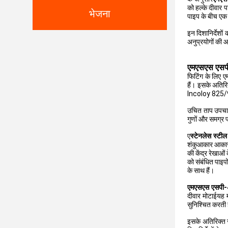
को हल्के दीवार 
भेजना
पाइप के बीच एक 
इन दिशानिर्देशों
अनुप्रयोगों की
एमएसएस एसपी-
फिटिंग के लिए 
हैं। इसके अतिर
Incoloy 825/9
उचित ताप उपचार 
गुणों और समग्र प्
ए
स्टेनलेस स्टी
शंकुआकार आकार है
की केंद्र रेखाओ
को संबंधित पाइप
के साथ हैं।
एमएसएस एसपी-
दीवार मोटाईयह 
सुनिश्चित करती ह
इसके अतिरिक्त स