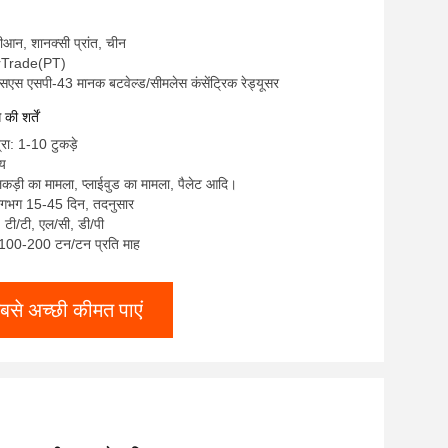
 शीआन, शानक्सी प्रांत, चीन
terTrade(PT)
सएस एसपी-43 मानक बटवेल्ड/सीमलेस कंसेंट्रिक रेड्यूसर
ी शर्तें
्रा: 1-10 टुकड़े
्य
लकड़ी का मामला, प्लाईवुड का मामला, पैलेट आदि।
लगभग 15-45 दिन, तदनुसार
ए, टी/टी, एल/सी, डी/पी
ा: 100-200 टन/टन प्रति माह
बसे अच्छी कीमत पाएं