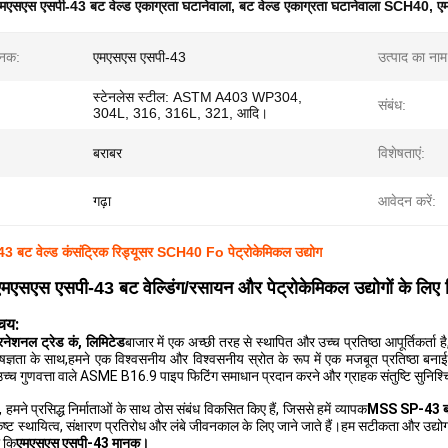
मएसएस एसपी-43 बट वेल्ड एकाग्रता घटानेवाला
,
बट वेल्ड एकाग्रता घटानेवाला SCH40
,
ए
ानक:
एमएसएस एसपी-43
उत्पाद का नाम
स्टेनलेस स्टील: ASTM A403 WP304,
संबंध:
304L, 316, 316L, 321, आदि।
बराबर
विशेषताएं:
गढ़ा
आवेदन करें:
 बट वेल्ड कंसंट्रिक रिड्यूसर SCH40 Fo पेट्रोकेमिकल उद्योग
मएसएस एसपी-43 बट वेल्डिंग/रसायन और पेट्रोकेमिकल उद्योगों के लिए न
चय:
टरनेशनल ट्रेड कं, लिमिटेड
बाजार में एक अच्छी तरह से स्थापित और उच्च प्रतिष्ठा आपूर्तिकर्ता
ज्ञता के साथ,हमने एक विश्वसनीय और विश्वसनीय स्रोत के रूप में एक मजबूत प्रतिष्ठा बनाई
उच्च गुणवत्ता वाले ASME B16.9 पाइप फिटिंग समाधान प्रदान करने और ग्राहक संतुष्टि सुनिश्
न, हमने प्रसिद्ध निर्माताओं के साथ ठोस संबंध विकसित किए हैं, जिससे हमें व्यापक
MSS SP-43 बट व
्कृष्ट स्थायित्व, संक्षारण प्रतिरोध और लंबे जीवनकाल के लिए जाने जाते हैं।हम सटीकता और उद्य
ो कि
एमएसएस एसपी-43 मानक।