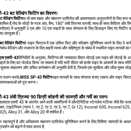
43 बट वेल्डिंग फिटिंग का विवरणः
ेल्डिंग फिटिंग
या तो कम दबाव और संक्षारण प्रतिरोध की आवश्यकता अनुप्रयोगों के लिए बना या न
ामिल हैं,गोद के जोड़ों के स्टब अंत, कैप, 180° लंबी त्रिज्या वापसी, साथ ही साथ केंद्रित और 
नपीएस) में अनुसूची 5 एस और 10 एस पाइपों के साथ संगतता के लिए डिज़ाइन किए गए फिटिंग 
ए उपयुक्त हैं।
वेल्डिंग फिटिंग
वे पाइप सिस्टम में एक उचित फिट और संरेखण सुनिश्चित करने के लिए वे कने
िर्बाध वेल्डिंग और स्थापना के लिए बाहरी व्यास और सहिष्णुता के संबंध में स्थापित पाइप मानकों
एस एसपी-43
विनिर्देशों के अनुसार, फिटिंग्स की नाममात्र दीवार मोटाई उस पाइप की मोटाई के अन
पाइपों के लिए बट-वेल्डेड किया जा सकता है यदि भारी दीवार को हल्के पाइप के आयामों के साथ सं
सुचारू संक्रमण और उचित कनेक्शन की अनुमति देती है, जिससे एक सुरक्षित और लीक मुक्त जोड़ 
 का पालन करके,
MSS SP-43 फिटिंग
पाइप मानकों के साथ संगतता बनाए रखना और पाइप सिस्टम
 आवश्यकताओं को पूरा करना।
43 लंबी त्रिज्या 90 डिग्री कोहनी की सामग्री और गर्मी का पतनः
एमएसएस एसपी 43 के अंतर्गत आने वाली सामग्रियों में ऑस्टेनिटिक स्टेनलेस स्टील्स जै
िक्त, टाइटेनियम (ग्रुप.1, ग्र.2, ग्र.3, ग्र.5, ग्र.7, Gr.12), Inconel 600, Inco
25, Alloy 31, और Alloy 20 भी शामिल हैं।
महत्वपूर्ण है और अधिकतम संक्षारण प्रतिरोध सुनिश्चित करने के लिए विशिष्ट सामग्री के आधार
रदर्शन को बढ़ाने में मदद करता है.