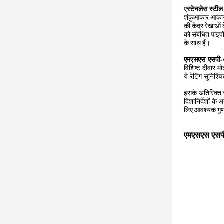
ए
स्टेनलेस स्टी
शंकुआकार आकार है
की केंद्र रेखाओ
को संबंधित पाइप
के साथ हैं।
एमएसएस एसपी-
विशिष्ट दीवार म
ये रेटिंग सुनिश्
इसके अतिरिक्त स
दिशानिर्देशों के
लिए आवश्यक गुणव
एमएसएस एसप