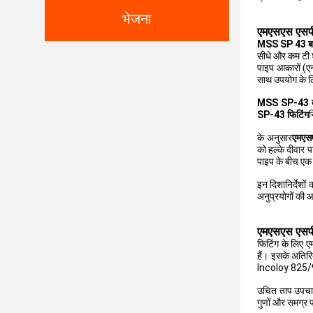
भेजना
एमएसएस एसपी-
MSS SP 43 बट व
सीधे और कम टी श
पाइप आकारों (ए
साथ उपयोग के लि
MSS SP-43 बट 
SP-43 फिटिंग
न
के अनुसार
एमएस
को हल्के दीवार 
पाइप के बीच एक 
इन दिशानिर्देशों
अनुप्रयोगों की
एमएसएस एसपी-
फिटिंग के लिए 
हैं। इसके अतिर
Incoloy 825/9
उचित ताप उपचार 
गुणों और समग्र प्