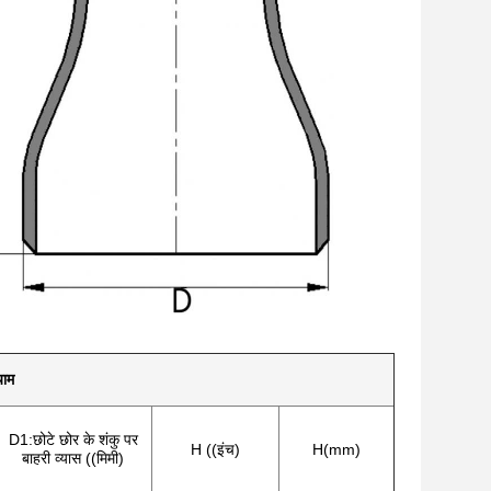
ाम
D1:छोटे छोर के शंकु पर
H ((इंच)
H(mm)
बाहरी व्यास ((मिमी)