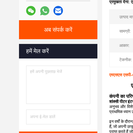
प्रमुखता देना:
ए
उत्पाद म
अब संपर्क करें
सामग्री:
आकार:
हमें मेल करें
टेकनीक:
एमएसएस एसपी-43
ए
कंपनी का परि
शांक्सी पीटर इं
अनुभव और विशेष
प्राथमिक ध्यान 
इन वर्षों के दौरा
हैं, जो अपनी उत
प्राप्त करते हैं ज