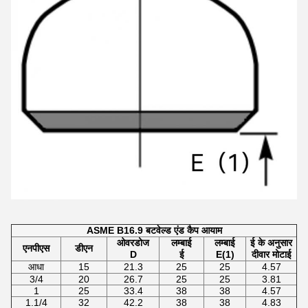
ASME B16.9 बटवेल्ड एंड कैप आयाम
ओवरडोज
लम्बाई
लम्बाई
ई के अनुसार
एनपीएस
डीएन
D
ई
E(1)
दीवार मोटाई
आधा
15
21.3
25
25
4.57
3/4
20
26.7
25
25
3.81
1
25
33.4
38
38
4.57
1.1/4
32
42.2
38
38
4.83