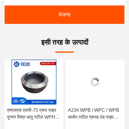
भेजना
इसी तरह के उत्पादों
एमएसएस एसपी-75 ग्रूव पाइप
A234 WPB / WPC / WPB
युग्मन मिश्र धातु स्टील WPHY
कार्बन स्टील ग्रूव्ड एंड पाइप
बट वेल्ड पाइप कैप एनपीएस 15 -
फिटिंग 1/2' से 48' तक पाइप और