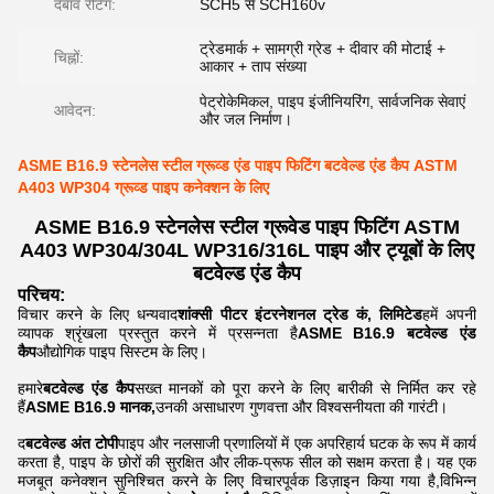
दबाव रेटिंग:
SCH5 से SCH160v
ट्रेडमार्क + सामग्री ग्रेड + दीवार की मोटाई +
चिह्नों:
आकार + ताप संख्या
पेट्रोकेमिकल, पाइप इंजीनियरिंग, सार्वजनिक सेवाएं
आवेदन:
और जल निर्माण।
ASME B16.9 स्टेनलेस स्टील ग्रूव्ड एंड पाइप फिटिंग बटवेल्ड एंड कैप ASTM
A403 WP304 ग्रूव्ड पाइप कनेक्शन के लिए
ASME B16.9 स्टेनलेस स्टील ग्रूवेड पाइप फिटिंग ASTM
A403 WP304/304L WP316/316L पाइप और ट्यूबों के लिए
बटवेल्ड एंड कैप
परिचय:
विचार करने के लिए धन्यवाद
शांक्सी पीटर इंटरनेशनल ट्रेड कं, लिमिटेड
हमें अपनी
व्यापक श्रृंखला प्रस्तुत करने में प्रसन्नता है
ASME B16.9 बटवेल्ड एंड
कैप
औद्योगिक पाइप सिस्टम के लिए।
हमारे
बटवेल्ड एंड कैप
सख्त मानकों को पूरा करने के लिए बारीकी से निर्मित कर रहे
हैं
ASME B16.9 मानक,
उनकी असाधारण गुणवत्ता और विश्वसनीयता की गारंटी।
द
बटवेल्ड अंत टोपी
पाइप और नलसाजी प्रणालियों में एक अपरिहार्य घटक के रूप में कार्य
करता है, पाइप के छोरों की सुरक्षित और लीक-प्रूफ सील को सक्षम करता है। यह एक
मजबूत कनेक्शन सुनिश्चित करने के लिए विचारपूर्वक डिज़ाइन किया गया है,विभिन्न