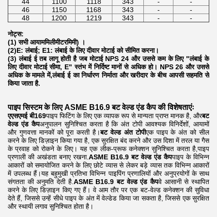
44
1100
1118
343
-
-
46
1150
1168
343
-
-
48
1200
1219
343
-
-
नोट्स:
(1) सभी आयाम
मिलीमीटर
मिमी) ।
(2)E: लंबाई; E1: लंबाई के लिए दीवार मोटाई को सीमित करना।
(3) लंबाई ई तब लागू होती है जब मोटाई NPS 24 और उससे कम के लिए "लंबाई के
लिए दीवार मोटाई सीमा, E" स्तंभ में निर्दिष्ट मानों से अधिक हो। NPS 26 और उससे
अधिक के मामले में,लंबाई ई का निर्धारण निर्माता और खरीदार के बीच आपसी सहमति से
किया जाता है.
पाइप सिस्टम के लिए ASME B16.9 बट वेल्ड एंड कैप की विशेषताएंः
एएसएमई बी169
पाइप फिटिंग के लिए एक व्यापक रूप से मान्यता प्राप्त मानक है, और
बट
वेल्ड एंड कैप
अनुपालन सुनिश्चित करता है कि अंत टोपी आवश्यक विनिर्देशों, आयामों
और गुणवत्ता मानकों को पूरा करती है।
बट वेल्ड अंत टोपी
एक पाइप के अंत को सील
करने के लिए डिज़ाइन किया गया है, एक सुरक्षित बंद करने और उस दिशा में तरल या गैस
के प्रवाह को रोकने के लिए। यह एक लीक-प्रूफ कनेक्शन सुनिश्चित करता है,पाइप
प्रणाली की अखंडता बनाए रखना.
ASME B16.9 बट वेल्ड एंड कैप
पाइप के विभिन्न
आकारों को समायोजित करने के लिए छोटे व्यास से लेकर बड़े व्यास तक विभिन्न आकारों
में उपलब्ध हैं।यह बहुमुखी प्रतिभा विभिन्न पाइपिंग प्रणालियों और अनुप्रयोगों के साथ
संगतता की अनुमति देती है.
ASME B16.9 बट वेल्ड एंड कैप
वे आसानी से स्थापित
करने के लिए डिज़ाइन किए गए हैं। वे आम तौर पर एक बट-वेल्ड कनेक्शन की सुविधा
देते हैं, जिससे उन्हें सीधे पाइप के अंत में वेल्डेड किया जा सकता है, जिससे एक सुरक्षित
और स्थायी लगाव सुनिश्चित होता है।