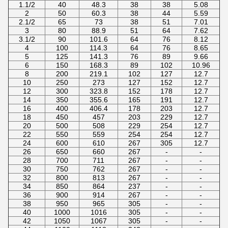
1.1/2
40
48.3
38
38
5.08
2
50
60.3
38
44
5.59
2.1/2
65
73
38
51
7.01
3
80
88.9
51
64
7.62
3.1/2
90
101.6
64
76
8.12
4
100
114.3
64
76
8.65
5
125
141.3
76
89
9.66
6
150
168.3
89
102
10.96
8
200
219.1
102
127
12.7
10
250
273
127
152
12.7
12
300
323.8
152
178
12.7
14
350
355.6
165
191
12.7
16
400
406.4
178
203
12.7
18
450
457
203
229
12.7
20
500
508
229
254
12.7
22
550
559
254
254
12.7
24
600
610
267
305
12.7
26
650
660
267
-
-
28
700
711
267
-
-
30
750
762
267
-
-
32
800
813
267
-
-
34
850
864
237
-
-
36
900
914
267
-
-
38
950
965
305
-
-
40
1000
1016
305
-
-
42
1050
1067
305
-
-