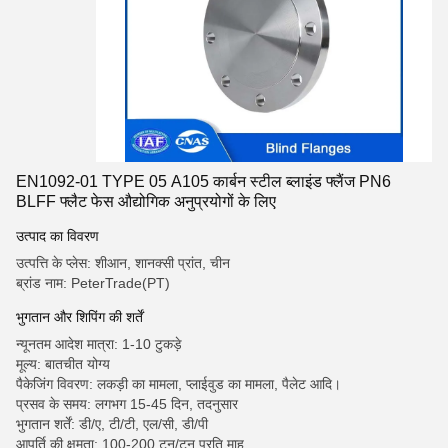
EN1092-01 TYPE 05 A105 कार्बन स्टील ब्लाइंड फ्लैंज PN6
BLFF फ्लैट फेस औद्योगिक अनुप्रयोगों के लिए
उत्पाद का विवरण
उत्पत्ति के प्लेस: शीआन, शानक्सी प्रांत, चीन
ब्रांड नाम: PeterTrade(PT)
भुगतान और शिपिंग की शर्तें
न्यूनतम आदेश मात्रा: 1-10 टुकड़े
मूल्य: बातचीत योग्य
पैकेजिंग विवरण: लकड़ी का मामला, प्लाईवुड का मामला, पैलेट आदि।
प्रसव के समय: लगभग 15-45 दिन, तदनुसार
भुगतान शर्तें: डी/ए, टी/टी, एल/सी, डी/पी
आपूर्ति की क्षमता: 100-200 टन/टन प्रति माह