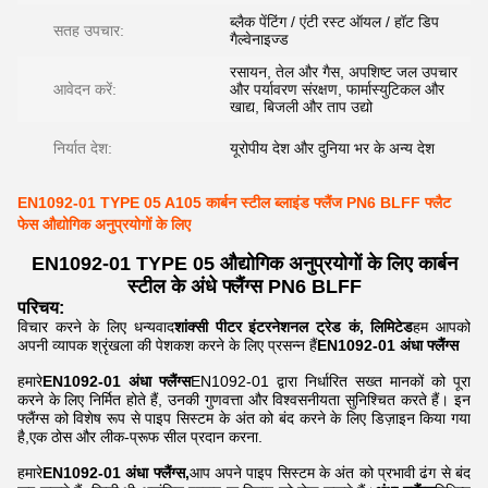
ब्लैक पेंटिंग / एंटी रस्ट ऑयल / हॉट डिप
सतह उपचार:
गैल्वेनाइज्ड
रसायन, तेल और गैस, अपशिष्ट जल उपचार
आवेदन करें:
और पर्यावरण संरक्षण, फार्मास्युटिकल और
खाद्य, बिजली और ताप उद्यो
निर्यात देश:
यूरोपीय देश और दुनिया भर के अन्य देश
EN1092-01 TYPE 05 A105 कार्बन स्टील ब्लाइंड फ्लैंज PN6 BLFF फ्लैट
फेस औद्योगिक अनुप्रयोगों के लिए
EN1092-01 TYPE 05 औद्योगिक अनुप्रयोगों के लिए कार्बन
स्टील के अंधे फ्लैंग्स PN6 BLFF
परिचय:
विचार करने के लिए धन्यवाद
शांक्सी पीटर इंटरनेशनल ट्रेड कं, लिमिटेड
हम आपको
अपनी व्यापक श्रृंखला की पेशकश करने के लिए प्रसन्न हैं
EN1092-01 अंधा फ्लैंग्स
हमारे
EN1092-01 अंधा फ्लैंग्स
EN1092-01 द्वारा निर्धारित सख्त मानकों को पूरा
करने के लिए निर्मित होते हैं, उनकी गुणवत्ता और विश्वसनीयता सुनिश्चित करते हैं। इन
फ्लैंग्स को विशेष रूप से पाइप सिस्टम के अंत को बंद करने के लिए डिज़ाइन किया गया
है,एक ठोस और लीक-प्रूफ सील प्रदान करना.
हमारे
EN1092-01 अंधा फ्लैंग्स,
आप अपने पाइप सिस्टम के अंत को प्रभावी ढंग से बंद