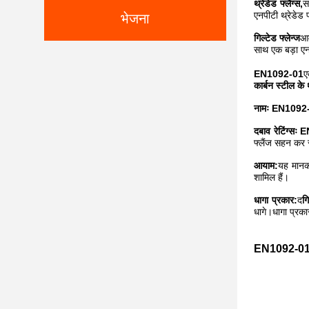
थ्रेडेड फ्लैंग्स,
स
एनपीटी थ्रेडेड 
भेजना
गिल्टेड फ्लेन्ज
आम
साथ एक बड़ा एन
EN1092-01
ए
कार्बन स्टील के थ
नामः EN1092-01 
दबाव रेटिंग्सः 
फ्लैंज सहन कर
आयाम:
यह मानक क
शामिल हैं।
धागा प्रकार:
द
गि
धागे।धागा प्रका
EN1092-01 का