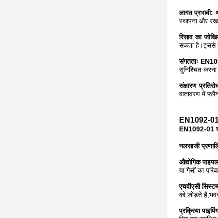
लागत प्रभावी: थ्र
स्थापना और रखर
रिसाव का जोख
सकता है।इससे द
संगतताः EN1092
सुनिश्चित करना
संक्षारण प्रतिरो
वातावरण में फ्लै
EN1092-01 कार
EN1092-01 कार्ब
नलसाजी प्रणालिया
औद्योगिक पाइप
या गैसों का परि
एचवीएसी सिस्टमः
को जोड़ते हैं,भव
प्रक्रिया पाइपिं