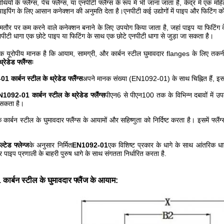
ाथियों के फ्लैंग्स, पेंच फ्लैंग्स, या एनपीटी फ्लैंग्स के रूप में भी जाना जाता है, केंद्र में
पाइपिंग के लिए आसान कनेक्शन की अनुमति देता है।एनपीटी कई उद्योगों में पाइप और फिटिंग क
तौर पर कम करने वाले कनेक्शन बनाने के लिए उपयोग किया जाता है, जहां पाइप या फिटिंग 
पीटी धागा एक छोटे पाइप या फिटिंग के साथ एक छोटे एनपीटी धागा से जुड़ा जा सकता है।
क यूरोपीय मानक है कि आयाम, सामग्री, और कार्बन स्टील घुमावदार flanges के लिए तकनी
्रेडेड फ्लैंग्सः
कार्बन स्टील के थ्रेडेड फ्लैंग्स
अपने मानक संख्या (EN1092-01) के साथ चिह्नित हैं, इसक
EN1092-01 कार्बन स्टील के थ्रेडेड फ्लैंग्स
पीएन6 से पीएन100 तक के विभिन्न दबावों में उ
 सकता है।
ार्बन स्टील के घुमावदार फ्लैंग्स के आयामों और सहिष्णुता को निर्दिष्ट करता है। इसमें फ्लैंग
ल्टेड फ्लेन्ज
के अनुसार निर्मित
EN1092-01
एक विशिष्ट प्रकार के धागे के साथ आंतरिक धाग
र पाइप प्रणाली के बाहरी पुरुष धागे के साथ संगतता निर्धारित करता है.
र्बन स्टील के घुमावदार फ्लैंज के आयाम: