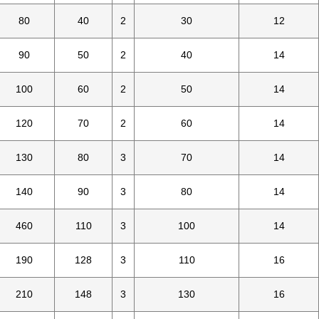
80
40
2
30
12
90
50
2
40
14
100
60
2
50
14
120
70
2
60
14
130
80
3
70
14
140
90
3
80
14
460
110
3
100
14
190
128
3
110
16
210
148
3
130
16