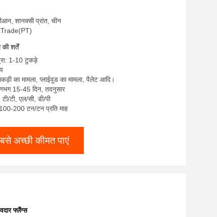
 शीआन, शानक्सी प्रांत, चीन
terTrade(PT)
ी शर्तें
्रा: 1-10 टुकड़े
्य
लकड़ी का मामला, प्लाईवुड का मामला, पैलेट आदि।
लगभग 15-45 दिन, तदनुसार
ए, टी/टी, एल/सी, डी/पी
ा: 100-200 टन/टन प्रति माह
बसे अच्छी कीमत पाएं
दार फ्लैंग्स