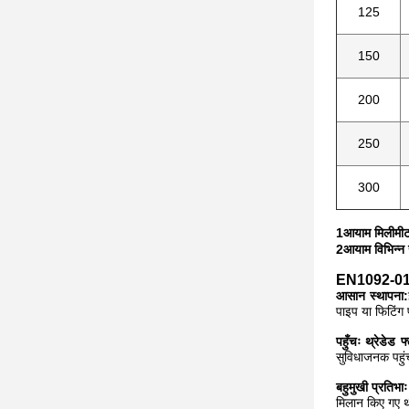
125
150
200
250
300
1आयाम मिलीमीटर 
2आयाम विभिन्न खर
EN1092-01 कार
आसान स्थापना:
पाइप या फिटिंग
पहुँचः थ्रेडेड फ्ल
सुविधाजनक पहुं
बहुमुखी प्रतिभा
मिलान किए गए थ्