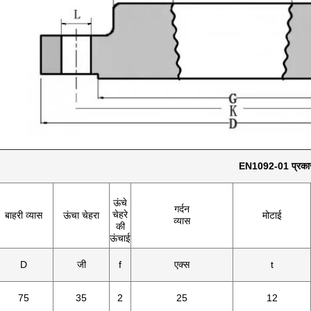
EN1092-01 प्रकार
ऊंचे
गर्दन
चेहरे
बाहरी व्यास
ऊंचा चेहरा
मोटाई
व्यास
की
ऊंचाई
D
जी
f
एक्स
t
75
35
2
25
12