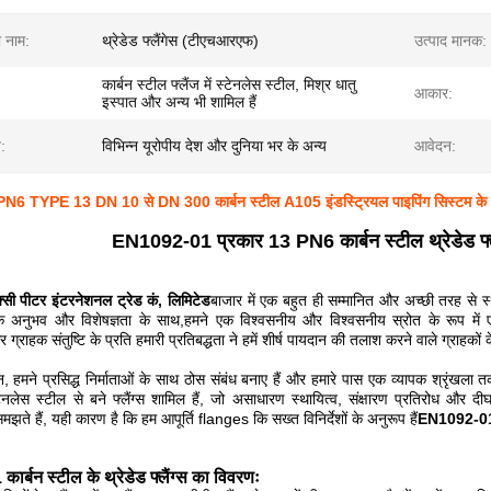
ा नाम:
थ्रेडेड फ्लैंगेस (टीएचआरएफ)
उत्पाद मानक:
कार्बन स्टील फ्लैंज में स्टेनलेस स्टील, मिश्र धातु
आकार:
इस्पात और अन्य भी शामिल हैं
त:
विभिन्न यूरोपीय देश और दुनिया भर के अन्य
आवेदन:
6 TYPE 13 DN 10 से DN 300 कार्बन स्टील A105 इंडस्ट्रियल पाइपिंग सिस्टम क
EN1092-01 प्रकार 13 PN6 कार्बन स्टील थ्रेडेड फ्ल
क्सी पीटर इंटरनेशनल ट्रेड कं, लिमिटेड
बाजार में एक बहुत ही सम्मानित और अच्छी तरह से स्थ
पक अनुभव और विशेषज्ञता के साथ,हमने एक विश्वसनीय और विश्वसनीय स्रोत के रूप में ए
र ग्राहक संतुष्टि के प्रति हमारी प्रतिबद्धता ने हमें शीर्ष पायदान की तलाश करने वाले ग्राहकों
रान, हमने प्रसिद्ध निर्माताओं के साथ ठोस संबंध बनाए हैं और हमारे पास एक व्यापक श्रृंखला त
्टेनलेस स्टील से बने फ्लैंग्स शामिल हैं, जो असाधारण स्थायित्व, संक्षारण प्रतिरोध और 
समझते हैं, यही कारण है कि हम आपूर्ति flanges कि सख्त विनिर्देशों के अनुरूप हैं
EN1092-0
्बन स्टील के थ्रेडेड फ्लैंग्स का विवरणः