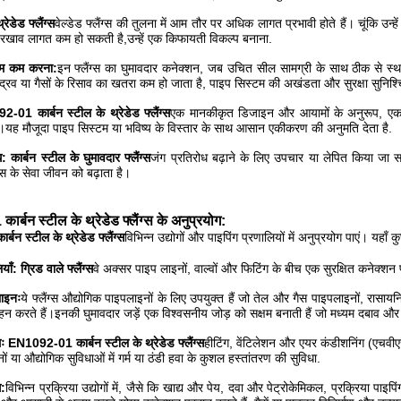
ेडेड फ्लैंग्स
वेल्डेड फ्लैंग्स की तुलना में आम तौर पर अधिक लागत प्रभावी होते हैं। चूंकि उन
खाव लागत कम हो सकती है,उन्हें एक किफायती विकल्प बनाना.
िम कम करना:
इन फ्लैंग्स का घुमावदार कनेक्शन, जब उचित सील सामग्री के साथ ठीक से स्थ
्रव या गैसों के रिसाव का खतरा कम हो जाता है, पाइप सिस्टम की अखंडता और सुरक्षा सुनिश्
-01 कार्बन स्टील के थ्रेडेड फ्लैंग्स
एक मानकीकृत डिजाइन और आयामों के अनुरूप, एक ह
।यह मौजूदा पाइप सिस्टम या भविष्य के विस्तार के साथ आसान एकीकरण की अनुमति देता है.
ध: कार्बन स्टील के घुमावदार फ्लैंग्स
जंग प्रतिरोध बढ़ाने के लिए उपचार या लेपित किया जा स
ंग्स के सेवा जीवन को बढ़ाता है।
्बन स्टील के थ्रेडेड फ्लैंग्स के अनुप्रयोग
:
न स्टील के थ्रेडेड फ्लैंग्स
विभिन्न उद्योगों और पाइपिंग प्रणालियों में अनुप्रयोग पाएं। यहाँ 
ँ: ग्रिड वाले फ्लैंग्स
वे अक्सर पाइप लाइनों, वाल्वों और फिटिंग के बीच एक सुरक्षित कनेक्श
लाइनः
ये फ्लैंग्स औद्योगिक पाइपलाइनों के लिए उपयुक्त हैं जो तेल और गैस पाइपलाइनों, रासायन
वहन करते हैं।इनकी घुमावदार जड़ें एक विश्वसनीय जोड़ को सक्षम बनाती हैं जो मध्यम दबाव औ
 EN1092-01 कार्बन स्टील के थ्रेडेड फ्लैंग्स
हीटिंग, वेंटिलेशन और एयर कंडीशनिंग (एचवीए
नों या औद्योगिक सुविधाओं में गर्म या ठंडी हवा के कुशल हस्तांतरण की सुविधा.
ग:
विभिन्न प्रक्रिया उद्योगों में, जैसे कि खाद्य और पेय, दवा और पेट्रोकेमिकल, प्रक्रिया पाइप